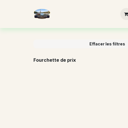
Se rendre au contenu
Page d'accueil
Choisissez vot
Effacer les filtres
Fourchette de prix