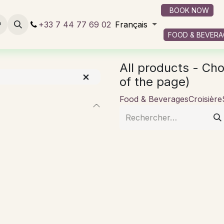
BOOK NOW
re yacht
+33 7 44 77 69 02
Restauration et boissons
Français
Services onboard
FOOD & BEVERA
All products - Cho
of the page)
Food & Beverages
Croisière