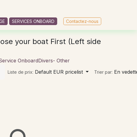
Contactez-nous
CGU
GE
SERVICES ONBOARD
Contactez-nous
ose your boat First (Left side
Service Onboard
Divers- Other
Default EUR pricelist
En vedett
Liste de prix:
Trier par: