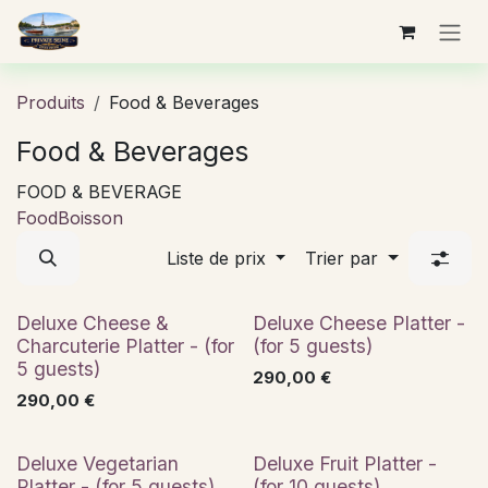
Se rendre au contenu
Produits
Food & Beverages
Food & Beverages
FOOD & BEVERAGE
Food
Boisson
Liste de prix
Trier par
Deluxe Cheese &
Deluxe Cheese Platter -
Charcuterie Platter - (for
(for 5 guests)
5 guests)
290,00
€
290,00
€
Deluxe Vegetarian
Deluxe Fruit Platter -
Platter - (for 5 guests)
(for 10 guests)