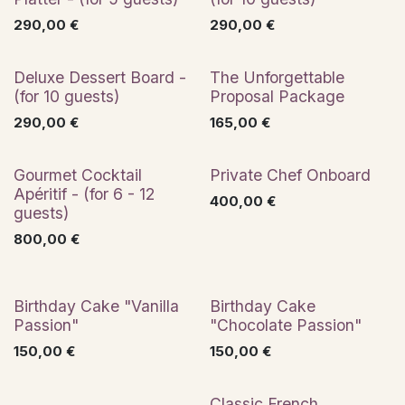
290,00
€
290,00
€
Deluxe Dessert Board -
The Unforgettable
(for 10 guests)
Proposal Package
290,00
€
165,00
€
Premium
Gourmet Cocktail
Private Chef Onboard
Apéritif - (for 6 - 12
400,00
€
guests)
800,00
€
Birthday Cake "Vanilla
Birthday Cake
Passion"
"Chocolate Passion"
150,00
€
150,00
€
Classic French